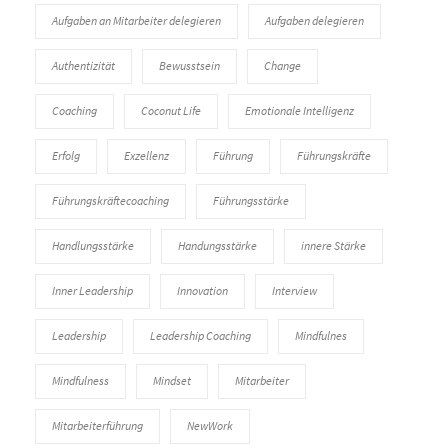
Aufgaben an Mitarbeiter delegieren
Aufgaben delegieren
Authentizität
Bewusstsein
Change
Coaching
Coconut Life
Emotionale Intelligenz
Erfolg
Exzellenz
Führung
Führungskräfte
Führungskräftecoaching
Führungsstärke
Handlungsstärke
Handungsstärke
innere Stärke
Inner Leadership
Innovation
Interview
Leadership
Leadership Coaching
Mindfulnes
Mindfulness
Mindset
Mitarbeiter
Mitarbeiterführung
NewWork