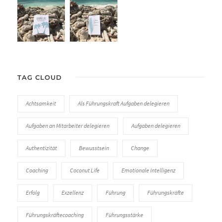
TAG CLOUD
Achtsamkeit
Als Führungskraft Aufgaben delegieren
Aufgaben an Mitarbeiter delegieren
Aufgaben delegieren
Authentizität
Bewusstsein
Change
Coaching
Coconut Life
Emotionale Intelligenz
Erfolg
Exzellenz
Führung
Führungskräfte
Führungskräftecoaching
Führungsstärke