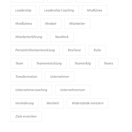
Leadership
Leadership Coaching
Mindfulnes
Mindfulness
Mindset
Mitarbeiter
Mitarbeiterführung
NewWork
Persönlichkeitsentwicklung
Resilienz
Ruhe
Team
Teamentwicklung
Teamerfolg
Teams
Transformation
Unternehmer
Unternehmercoaching
Unternehmertum
Veränderung
Weisheit
Widerstände meistern
Ziele erreichen