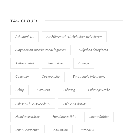
TAG CLOUD
Achtsamkeit
Als Führungskraft Aufgaben delegieren
Aufgaben an Mitarbeiter delegieren
Aufgaben delegieren
Authentizität
Bewusstsein
Change
Coaching
Coconut Life
Emotionale Intelligenz
Erfolg
Exzellenz
Führung
Führungskräfte
Führungskräftecoaching
Führungsstärke
Handlungsstärke
Handungsstärke
innere Stärke
Inner Leadership
Innovation
Interview