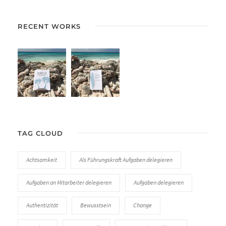
RECENT WORKS
TAG CLOUD
Achtsamkeit
Als Führungskraft Aufgaben delegieren
Aufgaben an Mitarbeiter delegieren
Aufgaben delegieren
Authentizität
Bewusstsein
Change