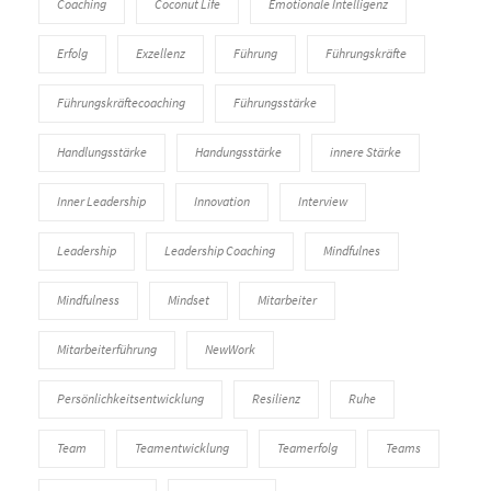
Coaching
Coconut Life
Emotionale Intelligenz
Erfolg
Exzellenz
Führung
Führungskräfte
Führungskräftecoaching
Führungsstärke
Handlungsstärke
Handungsstärke
innere Stärke
Inner Leadership
Innovation
Interview
Leadership
Leadership Coaching
Mindfulnes
Mindfulness
Mindset
Mitarbeiter
Mitarbeiterführung
NewWork
Persönlichkeitsentwicklung
Resilienz
Ruhe
Team
Teamentwicklung
Teamerfolg
Teams