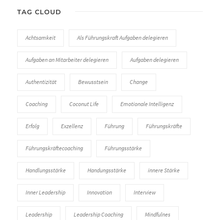
TAG CLOUD
Achtsamkeit
Als Führungskraft Aufgaben delegieren
Aufgaben an Mitarbeiter delegieren
Aufgaben delegieren
Authentizität
Bewusstsein
Change
Coaching
Coconut Life
Emotionale Intelligenz
Erfolg
Exzellenz
Führung
Führungskräfte
Führungskräftecoaching
Führungsstärke
Handlungsstärke
Handungsstärke
innere Stärke
Inner Leadership
Innovation
Interview
Leadership
Leadership Coaching
Mindfulnes