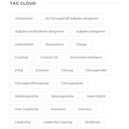
TAG CLOUD
Achtsamkeit
Als Führungskraft Aufgaben delegieren
Aufgaben an Mitarbeiter delegieren
Aufgaben delegieren
Authentizität
Bewusstsein
Change
Coaching
Coconut Life
Emotionale Intelligenz
Erfolg
Exzellenz
Führung
Führungskräfte
Führungskräftecoaching
Führungsstärke
Handlungsstärke
Handungsstärke
innere Stärke
Inner Leadership
Innovation
Interview
Leadership
Leadership Coaching
Mindfulnes