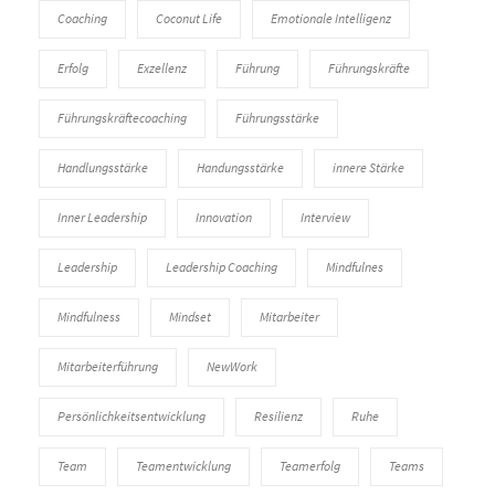
Coaching
Coconut Life
Emotionale Intelligenz
Erfolg
Exzellenz
Führung
Führungskräfte
Führungskräftecoaching
Führungsstärke
Handlungsstärke
Handungsstärke
innere Stärke
Inner Leadership
Innovation
Interview
Leadership
Leadership Coaching
Mindfulnes
Mindfulness
Mindset
Mitarbeiter
Mitarbeiterführung
NewWork
Persönlichkeitsentwicklung
Resilienz
Ruhe
Team
Teamentwicklung
Teamerfolg
Teams