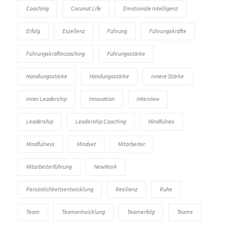
Coaching
Coconut Life
Emotionale Intelligenz
Erfolg
Exzellenz
Führung
Führungskräfte
Führungskräftecoaching
Führungsstärke
Handlungsstärke
Handungsstärke
innere Stärke
Inner Leadership
Innovation
Interview
Leadership
Leadership Coaching
Mindfulnes
Mindfulness
Mindset
Mitarbeiter
Mitarbeiterführung
NewWork
Persönlichkeitsentwicklung
Resilienz
Ruhe
Team
Teamentwicklung
Teamerfolg
Teams