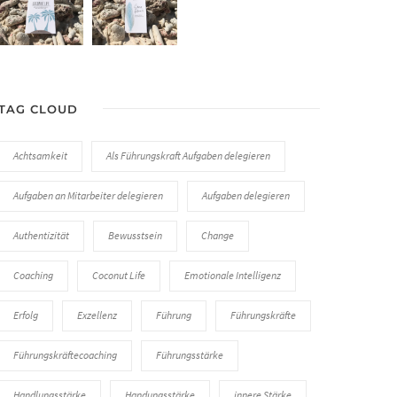
TAG CLOUD
Achtsamkeit
Als Führungskraft Aufgaben delegieren
Aufgaben an Mitarbeiter delegieren
Aufgaben delegieren
Authentizität
Bewusstsein
Change
Coaching
Coconut Life
Emotionale Intelligenz
Erfolg
Exzellenz
Führung
Führungskräfte
Führungskräftecoaching
Führungsstärke
Handlungsstärke
Handungsstärke
innere Stärke