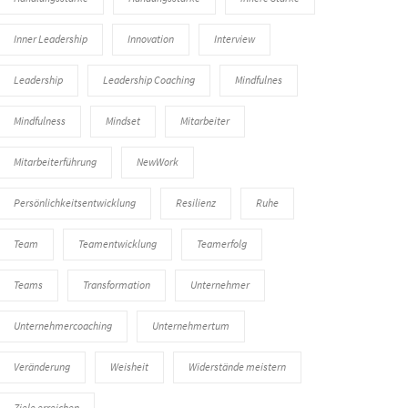
Inner Leadership
Innovation
Interview
Leadership
Leadership Coaching
Mindfulnes
Mindfulness
Mindset
Mitarbeiter
Mitarbeiterführung
NewWork
Persönlichkeitsentwicklung
Resilienz
Ruhe
Team
Teamentwicklung
Teamerfolg
Teams
Transformation
Unternehmer
Unternehmercoaching
Unternehmertum
Veränderung
Weisheit
Widerstände meistern
Ziele erreichen