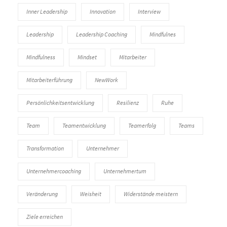
Inner Leadership
Innovation
Interview
Leadership
Leadership Coaching
Mindfulnes
Mindfulness
Mindset
Mitarbeiter
Mitarbeiterführung
NewWork
Persönlichkeitsentwicklung
Resilienz
Ruhe
Team
Teamentwicklung
Teamerfolg
Teams
Transformation
Unternehmer
Unternehmercoaching
Unternehmertum
Veränderung
Weisheit
Widerstände meistern
Ziele erreichen