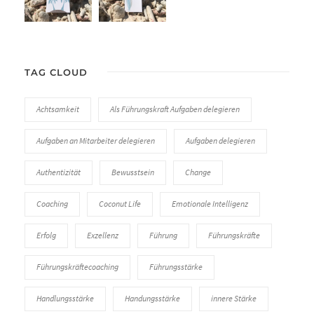
TAG CLOUD
Achtsamkeit
Als Führungskraft Aufgaben delegieren
Aufgaben an Mitarbeiter delegieren
Aufgaben delegieren
Authentizität
Bewusstsein
Change
Coaching
Coconut Life
Emotionale Intelligenz
Erfolg
Exzellenz
Führung
Führungskräfte
Führungskräftecoaching
Führungsstärke
Handlungsstärke
Handungsstärke
innere Stärke