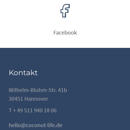
Facebook
Kontakt
Wilhelm-Bluhm-Str. 41b
30451 Hannover
T + 49 511 940 18 06
hello@coconut-life.de