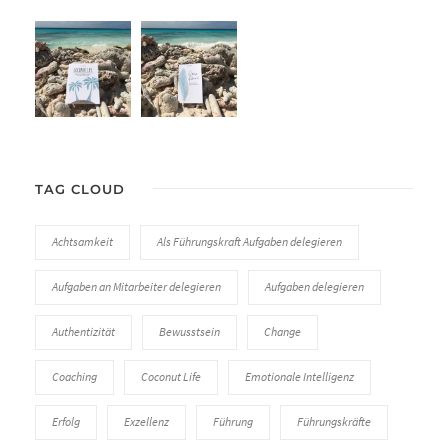
TAG CLOUD
Achtsamkeit
Als Führungskraft Aufgaben delegieren
Aufgaben an Mitarbeiter delegieren
Aufgaben delegieren
Authentizität
Bewusstsein
Change
Coaching
Coconut Life
Emotionale Intelligenz
Erfolg
Exzellenz
Führung
Führungskräfte