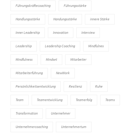
Führungskräftecoaching
Führungsstärke
Handlungsstärke
Handungsstärke
innere Stärke
Inner Leadership
Innovation
Interview
Leadership
Leadership Coaching
Mindfulnes
Mindfulness
Mindset
Mitarbeiter
Mitarbeiterführung
NewWork
Persönlichkeitsentwicklung
Resilienz
Ruhe
Team
Teamentwicklung
Teamerfolg
Teams
Transformation
Unternehmer
Unternehmercoaching
Unternehmertum