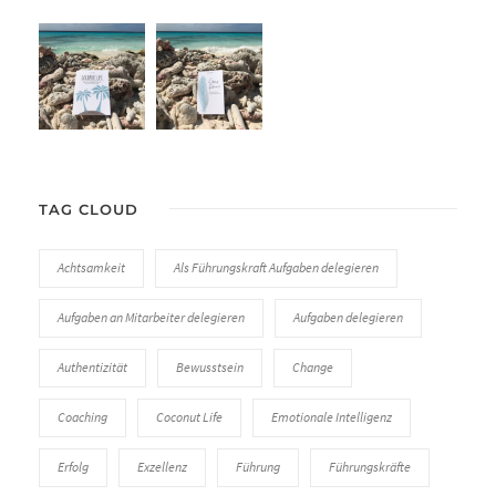
TAG CLOUD
Achtsamkeit
Als Führungskraft Aufgaben delegieren
Aufgaben an Mitarbeiter delegieren
Aufgaben delegieren
Authentizität
Bewusstsein
Change
Coaching
Coconut Life
Emotionale Intelligenz
Erfolg
Exzellenz
Führung
Führungskräfte