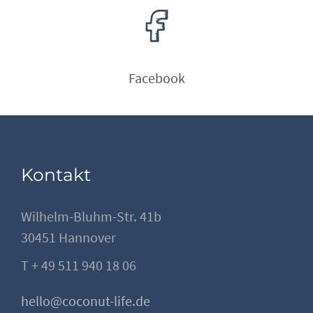
Facebook
Kontakt
Wilhelm-Bluhm-Str. 41b
30451 Hannover
T + 49 511 940 18 06
hello@coconut-life.de