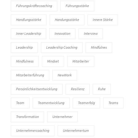
Führungskräftecoaching
Führungsstärke
Handlungsstärke
Handungsstärke
innere Stärke
Inner Leadership
Innovation
Interview
Leadership
Leadership Coaching
Mindfulnes
Mindfulness
Mindset
Mitarbeiter
Mitarbeiterführung
NewWork
Persönlichkeitsentwicklung
Resilienz
Ruhe
Team
Teamentwicklung
Teamerfolg
Teams
Transformation
Unternehmer
Unternehmercoaching
Unternehmertum