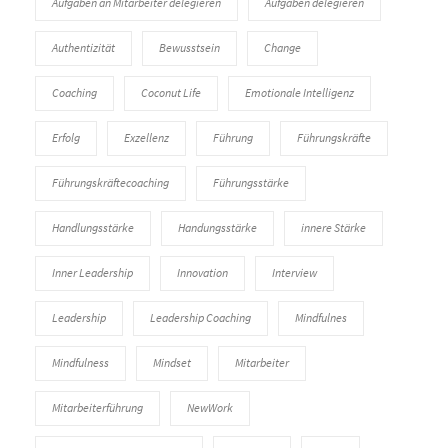
Aufgaben an Mitarbeiter delegieren
Aufgaben delegieren
Authentizität
Bewusstsein
Change
Coaching
Coconut Life
Emotionale Intelligenz
Erfolg
Exzellenz
Führung
Führungskräfte
Führungskräftecoaching
Führungsstärke
Handlungsstärke
Handungsstärke
innere Stärke
Inner Leadership
Innovation
Interview
Leadership
Leadership Coaching
Mindfulnes
Mindfulness
Mindset
Mitarbeiter
Mitarbeiterführung
NewWork