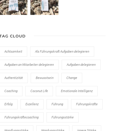
TAG CLOUD
Achtsamkeit
Als Führungskraft Aufgaben delegieren
Aufgaben an Mitarbeiter delegieren
Aufgaben delegieren
Authentizität
Bewusstsein
Change
Coaching
Coconut Life
Emotionale Intelligenz
Erfolg
Exzellenz
Führung
Führungskräfte
Führungskräftecoaching
Führungsstärke
Handlungsstärke
Handungsstärke
innere Stärke