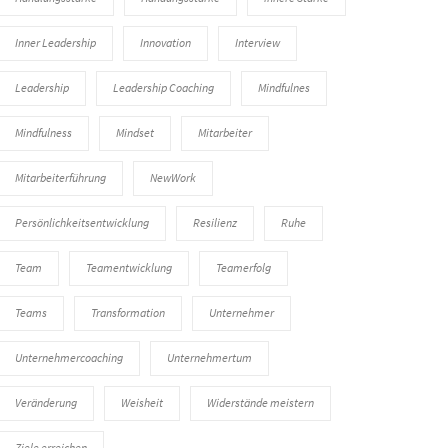
Inner Leadership
Innovation
Interview
Leadership
Leadership Coaching
Mindfulnes
Mindfulness
Mindset
Mitarbeiter
Mitarbeiterführung
NewWork
Persönlichkeitsentwicklung
Resilienz
Ruhe
Team
Teamentwicklung
Teamerfolg
Teams
Transformation
Unternehmer
Unternehmercoaching
Unternehmertum
Veränderung
Weisheit
Widerstände meistern
Ziele erreichen