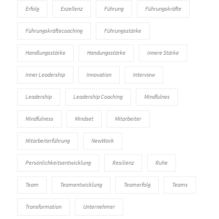
Erfolg
Exzellenz
Führung
Führungskräfte
Führungskräftecoaching
Führungsstärke
Handlungsstärke
Handungsstärke
innere Stärke
Inner Leadership
Innovation
Interview
Leadership
Leadership Coaching
Mindfulnes
Mindfulness
Mindset
Mitarbeiter
Mitarbeiterführung
NewWork
Persönlichkeitsentwicklung
Resilienz
Ruhe
Team
Teamentwicklung
Teamerfolg
Teams
Transformation
Unternehmer