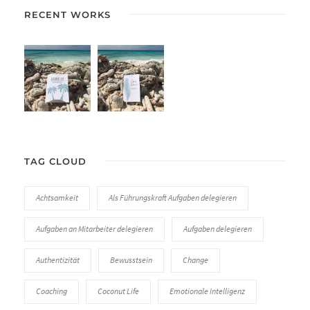
RECENT WORKS
TAG CLOUD
Achtsamkeit
Als Führungskraft Aufgaben delegieren
Aufgaben an Mitarbeiter delegieren
Aufgaben delegieren
Authentizität
Bewusstsein
Change
Coaching
Coconut Life
Emotionale Intelligenz