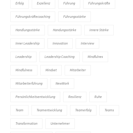
Erfolg
Exzellenz
Führung
Führungskräfte
Führungskräftecoaching
Führungsstärke
Handlungsstärke
Handungsstärke
innere Stärke
Inner Leadership
Innovation
Interview
Leadership
Leadership Coaching
Mindfulnes
Mindfulness
Mindset
Mitarbeiter
Mitarbeiterführung
NewWork
Persönlichkeitsentwicklung
Resilienz
Ruhe
Team
Teamentwicklung
Teamerfolg
Teams
Transformation
Unternehmer