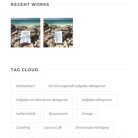
RECENT WORKS
TAG CLOUD
Achtsamkeit
Als Führungskraft Aufgaben delegieren
Aufgaben an Mitarbeiter delegieren
Aufgaben delegieren
Authentizität
Bewusstsein
Change
Coaching
Coconut Life
Emotionale Intelligenz