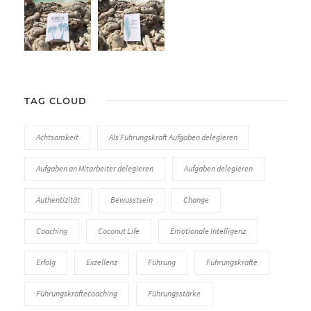
TAG CLOUD
Achtsamkeit
Als Führungskraft Aufgaben delegieren
Aufgaben an Mitarbeiter delegieren
Aufgaben delegieren
Authentizität
Bewusstsein
Change
Coaching
Coconut Life
Emotionale Intelligenz
Erfolg
Exzellenz
Führung
Führungskräfte
Führungskräftecoaching
Führungsstärke