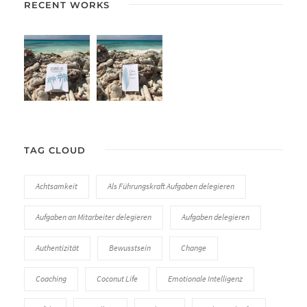
RECENT WORKS
TAG CLOUD
Achtsamkeit
Als Führungskraft Aufgaben delegieren
Aufgaben an Mitarbeiter delegieren
Aufgaben delegieren
Authentizität
Bewusstsein
Change
Coaching
Coconut Life
Emotionale Intelligenz