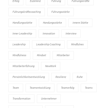
Erfolg
Exzellenz
Führung
Führungskräfte
Führungskräftecoaching
Führungsstärke
Handlungsstärke
Handungsstärke
innere Stärke
Inner Leadership
Innovation
Interview
Leadership
Leadership Coaching
Mindfulnes
Mindfulness
Mindset
Mitarbeiter
Mitarbeiterführung
NewWork
Persönlichkeitsentwicklung
Resilienz
Ruhe
Team
Teamentwicklung
Teamerfolg
Teams
Transformation
Unternehmer