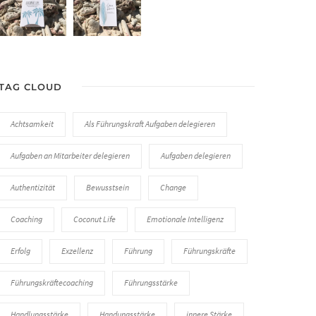
TAG CLOUD
Achtsamkeit
Als Führungskraft Aufgaben delegieren
Aufgaben an Mitarbeiter delegieren
Aufgaben delegieren
Authentizität
Bewusstsein
Change
Coaching
Coconut Life
Emotionale Intelligenz
Erfolg
Exzellenz
Führung
Führungskräfte
Führungskräftecoaching
Führungsstärke
Handlungsstärke
Handungsstärke
innere Stärke