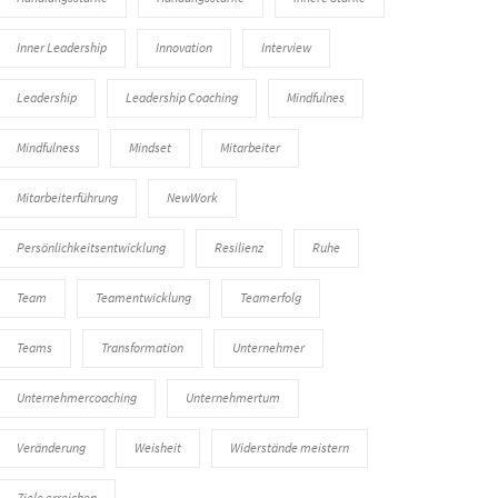
Inner Leadership
Innovation
Interview
Leadership
Leadership Coaching
Mindfulnes
Mindfulness
Mindset
Mitarbeiter
Mitarbeiterführung
NewWork
Persönlichkeitsentwicklung
Resilienz
Ruhe
Team
Teamentwicklung
Teamerfolg
Teams
Transformation
Unternehmer
Unternehmercoaching
Unternehmertum
Veränderung
Weisheit
Widerstände meistern
Ziele erreichen