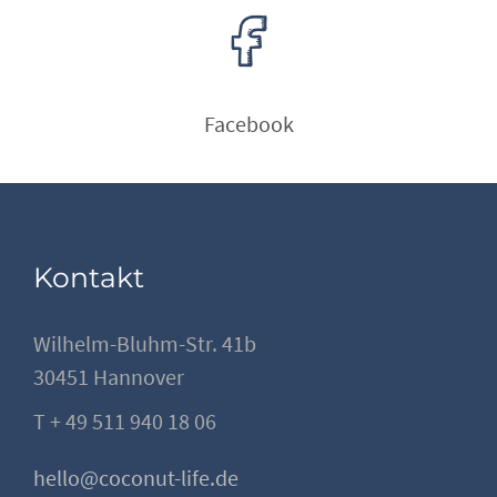
Facebook
Kontakt
Wilhelm-Bluhm-Str. 41b
30451 Hannover
T + 49 511 940 18 06
hello@coconut-life.de