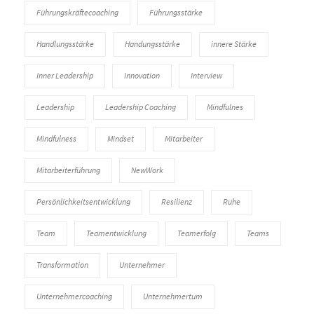
Führungskräftecoaching
Führungsstärke
Handlungsstärke
Handungsstärke
innere Stärke
Inner Leadership
Innovation
Interview
Leadership
Leadership Coaching
Mindfulnes
Mindfulness
Mindset
Mitarbeiter
Mitarbeiterführung
NewWork
Persönlichkeitsentwicklung
Resilienz
Ruhe
Team
Teamentwicklung
Teamerfolg
Teams
Transformation
Unternehmer
Unternehmercoaching
Unternehmertum