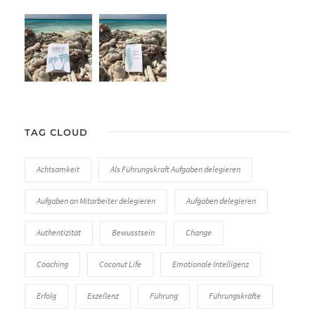
TAG CLOUD
Achtsamkeit
Als Führungskraft Aufgaben delegieren
Aufgaben an Mitarbeiter delegieren
Aufgaben delegieren
Authentizität
Bewusstsein
Change
Coaching
Coconut Life
Emotionale Intelligenz
Erfolg
Exzellenz
Führung
Führungskräfte