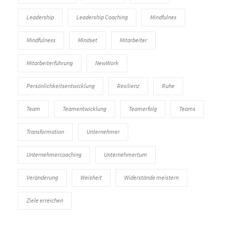
Leadership
Leadership Coaching
Mindfulnes
Mindfulness
Mindset
Mitarbeiter
Mitarbeiterführung
NewWork
Persönlichkeitsentwicklung
Resilienz
Ruhe
Team
Teamentwicklung
Teamerfolg
Teams
Transformation
Unternehmer
Unternehmercoaching
Unternehmertum
Veränderung
Weisheit
Widerstände meistern
Ziele erreichen