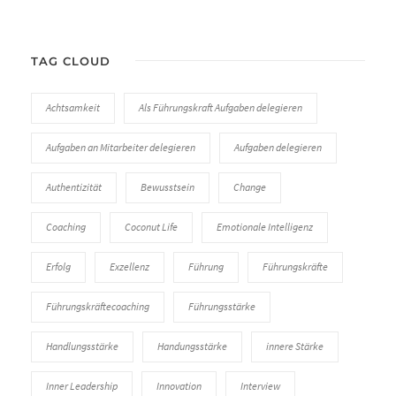
TAG CLOUD
Achtsamkeit
Als Führungskraft Aufgaben delegieren
Aufgaben an Mitarbeiter delegieren
Aufgaben delegieren
Authentizität
Bewusstsein
Change
Coaching
Coconut Life
Emotionale Intelligenz
Erfolg
Exzellenz
Führung
Führungskräfte
Führungskräftecoaching
Führungsstärke
Handlungsstärke
Handungsstärke
innere Stärke
Inner Leadership
Innovation
Interview