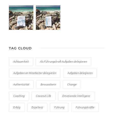
TAG CLOUD
Achtsamkeit
Als Führungskraft Aufgaben delegieren
Aufgaben an Mitarbeiter delegieren
Aufgaben delegieren
Authentizität
Bewusstsein
Change
Coaching
Coconut Life
Emotionale Intelligenz
Erfolg
Exzellenz
Führung
Führungskräfte