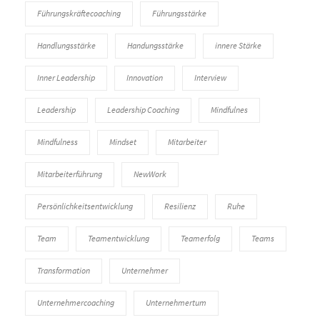
Führungskräftecoaching
Führungsstärke
Handlungsstärke
Handungsstärke
innere Stärke
Inner Leadership
Innovation
Interview
Leadership
Leadership Coaching
Mindfulnes
Mindfulness
Mindset
Mitarbeiter
Mitarbeiterführung
NewWork
Persönlichkeitsentwicklung
Resilienz
Ruhe
Team
Teamentwicklung
Teamerfolg
Teams
Transformation
Unternehmer
Unternehmercoaching
Unternehmertum