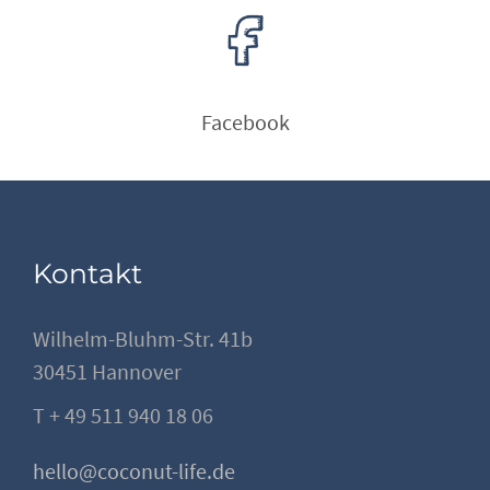
Facebook
Kontakt
Wilhelm-Bluhm-Str. 41b
30451 Hannover
T + 49 511 940 18 06
hello@coconut-life.de