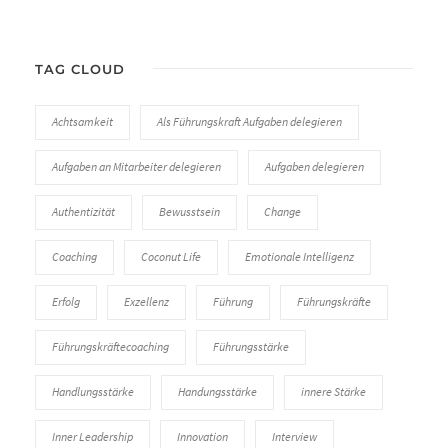
TAG CLOUD
Achtsamkeit
Als Führungskraft Aufgaben delegieren
Aufgaben an Mitarbeiter delegieren
Aufgaben delegieren
Authentizität
Bewusstsein
Change
Coaching
Coconut Life
Emotionale Intelligenz
Erfolg
Exzellenz
Führung
Führungskräfte
Führungskräftecoaching
Führungsstärke
Handlungsstärke
Handungsstärke
innere Stärke
Inner Leadership
Innovation
Interview