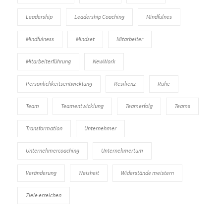
Leadership
Leadership Coaching
Mindfulnes
Mindfulness
Mindset
Mitarbeiter
Mitarbeiterführung
NewWork
Persönlichkeitsentwicklung
Resilienz
Ruhe
Team
Teamentwicklung
Teamerfolg
Teams
Transformation
Unternehmer
Unternehmercoaching
Unternehmertum
Veränderung
Weisheit
Widerstände meistern
Ziele erreichen