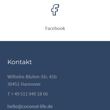
Facebook
Kontakt
Wilhelm-Bluhm-Str. 41b
30451 Hannover
T + 49 511 940 18 06
hello@coconut-life.de