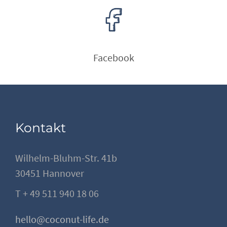
Facebook
Kontakt
Wilhelm-Bluhm-Str. 41b
30451 Hannover
T + 49 511 940 18 06
hello@coconut-life.de