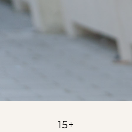
Gelassenheit oder ihr Privatleben verzichten
zu müssen.
Bist du bereit herauszufinden, ob „Leading
with Impact“ der richtige nächste Schritt für
deine Führungsrolle ist?
Lass es uns herausfinden
15+