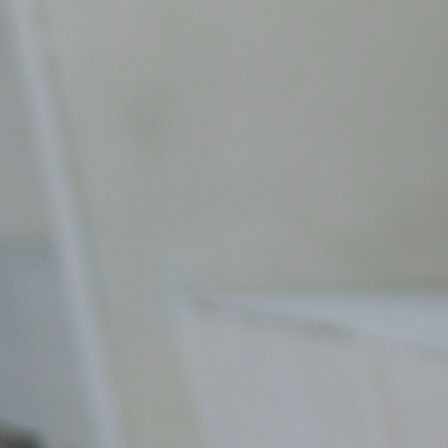
Leading with Impact Accelerator
Meistere die Herausforderungen des
mittleren Managements.
Dieser 12-wöchige Leadership-Accelerator
richtet sich an Führungskräfte des mittleren
Managements. Er hilft dir dabei, dir ein
starkes Standing beim oberen Management
zu sichern und dein Führungsteam mit
Impact zu führen, ohne dabei auf Klarheit,