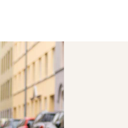
Bitte
Eintr
33 Wege zu menta
Klicke bitt
dich geschi