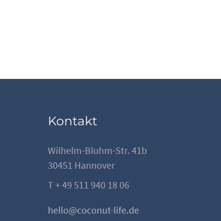
Kontakt
Wilhelm-Bluhm-Str. 41b
30451 Hannover
T + 49 511 940 18 06
hello@coconut-life.de