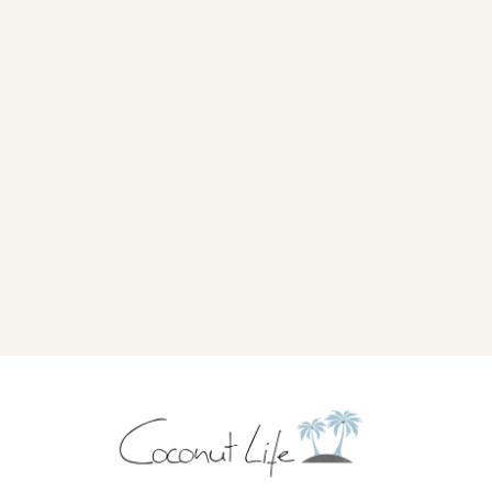
Damit ich dir die Studie zusenden darf,
bestätige bitte deine Eintragung.
Klicke bitte auf den Link in der E-Mail, die
ich soeben an dich geschickt habe!
Falls du keine E-Mail erhalten hast, schau
bitte in deinem SPAM-Ordner nach.